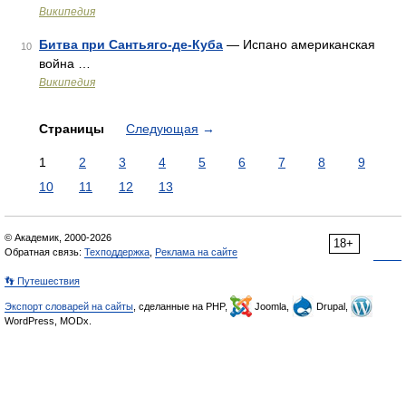
Википедия
Битва при Сантьяго-де-Куба
— Испано американская
10
война …
Википедия
Страницы
Следующая
→
1
2
3
4
5
6
7
8
9
10
11
12
13
© Академик, 2000-2026
18+
Обратная связь:
Техподдержка
,
Реклама на сайте
👣 Путешествия
Экспорт словарей на сайты
, сделанные на PHP,
Joomla,
Drupal,
WordPress, MODx.