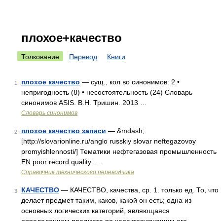
плохое+качество
Толкование
Перевод
Книги
плохое качество
— сущ., кол во синонимов: 2 •
1
непригодность (8) • несостоятельность (24) Словарь
синонимов ASIS. В.Н. Тришин. 2013 …
Словарь синонимов
плохое качество записи
— &mdash;
2
[http://slovarionline.ru/anglo russkiy slovar neftegazovoy
promyishlennosti/] Тематики нефтегазовая промышленность
EN poor record quality …
Справочник технического переводчика
КАЧЕСТВО
— КАЧЕСТВО, качества, ср. 1. только ед. То, что
3
делает предмет таким, каков, какой он есть; одна из
основных логических категорий, являющаяся