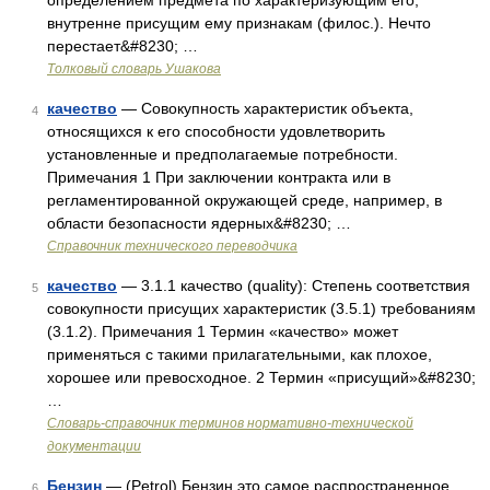
определением предмета по характеризующим его,
внутренне присущим ему признакам (филос.). Нечто
перестает&#8230; …
Толковый словарь Ушакова
качество
— Совокупность характеристик объекта,
4
относящихся к его способности удовлетворить
установленные и предполагаемые потребности.
Примечания 1 При заключении контракта или в
регламентированной окружающей среде, например, в
области безопасности ядерных&#8230; …
Справочник технического переводчика
качество
— 3.1.1 качество (quality): Степень соответствия
5
совокупности присущих характеристик (3.5.1) требованиям
(3.1.2). Примечания 1 Термин «качество» может
применяться с такими прилагательными, как плохое,
хорошее или превосходное. 2 Термин «присущий»&#8230;
…
Словарь-справочник терминов нормативно-технической
документации
Бензин
— (Petrol) Бензин это самое распространенное
6